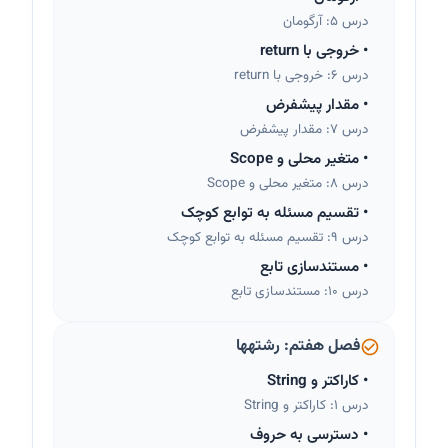
درس 5: آرگومان
•
خروجی با return
درس 6: خروجی با return
•
مقدار پیشفرض
درس 7: مقدار پیشفرض
•
متغیر محلی و Scope
درس 8: متغیر محلی و Scope
•
تقسیم مسئله به توابع کوچک
درس 9: تقسیم مسئله به توابع کوچک
•
مستندسازی تابع
درس 10: مستندسازی تابع
فصل هفتم: رشتهها
•
کاراکتر و String
درس 1: کاراکتر و String
•
دسترسی به حروف