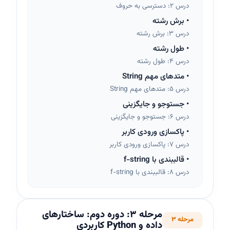
درس 2: دسترسی به حروف
•
برش رشته
درس 3: برش رشته
•
طول رشته
درس 4: طول رشته
•
متدهای مهم String
درس 5: متدهای مهم String
•
جستوجو و جایگزینی
درس 6: جستوجو و جایگزینی
•
پاکسازی ورودی کاربر
درس 7: پاکسازی ورودی کاربر
•
قالببندی با f-string
درس 8: قالببندی با f-string
مرحله
3
:
دوره دوم: ساختارهای
مرحله 3
داده و Python کاربردی