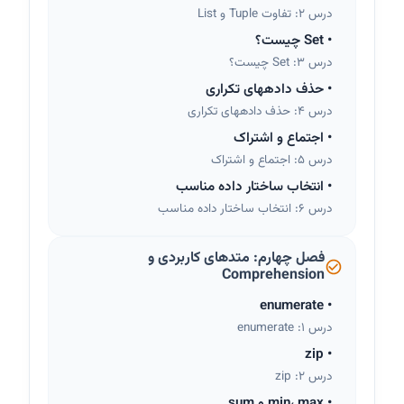
درس 2: تفاوت Tuple و List
•
Set چیست؟
درس 3: Set چیست؟
•
حذف دادههای تکراری
درس 4: حذف دادههای تکراری
•
اجتماع و اشتراک
درس 5: اجتماع و اشتراک
•
انتخاب ساختار داده مناسب
درس 6: انتخاب ساختار داده مناسب
فصل چهارم: متدهای کاربردی و
Comprehension
enumerate
•
درس 1: enumerate
zip
•
درس 2: zip
•
min، max و sum