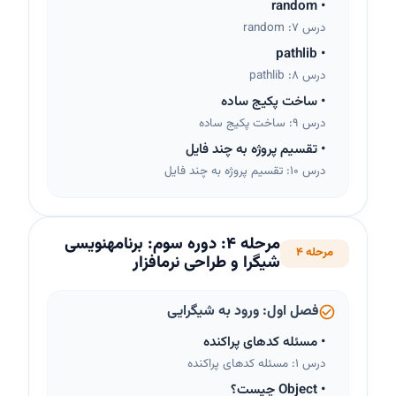
random
•
درس 7: random
pathlib
•
درس 8: pathlib
•
ساخت پکیج ساده
درس 9: ساخت پکیج ساده
•
تقسیم پروژه به چند فایل
درس 10: تقسیم پروژه به چند فایل
مرحله
4
:
دوره سوم: برنامهنویسی
مرحله 4
شیگرا و طراحی نرمافزار
فصل اول: ورود به شیگرایی
•
مسئله کدهای پراکنده
درس 1: مسئله کدهای پراکنده
•
Object چیست؟