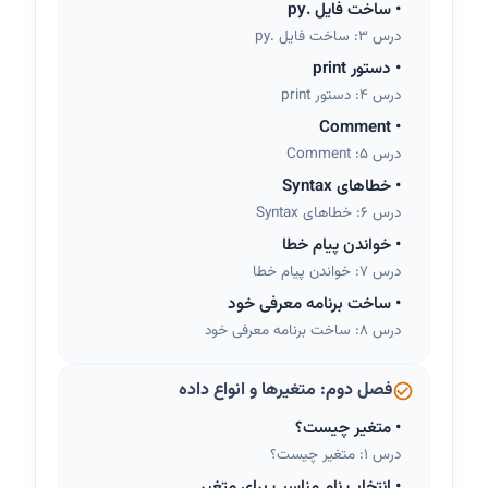
•
ساخت فایل .py
درس 3: ساخت فایل .py
•
دستور print
درس 4: دستور print
Comment
•
درس 5: Comment
•
خطاهای Syntax
درس 6: خطاهای Syntax
•
خواندن پیام خطا
درس 7: خواندن پیام خطا
•
ساخت برنامه معرفی خود
درس 8: ساخت برنامه معرفی خود
فصل دوم: متغیرها و انواع داده
•
متغیر چیست؟
درس 1: متغیر چیست؟
•
انتخاب نام مناسب برای متغیر