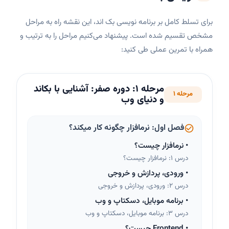
برای تسلط کامل بر
برنامه نویسی بک اند
، این نقشه راه به مراحل
مشخص تقسیم شده است. پیشنهاد می‌کنیم مراحل را به ترتیب و
همراه با تمرین عملی طی کنید:
مرحله
1
:
دوره صفر: آشنایی با بکاند
مرحله 1
و دنیای وب
فصل اول: نرمافزار چگونه کار میکند؟
•
نرمافزار چیست؟
درس 1: نرمافزار چیست؟
•
ورودی، پردازش و خروجی
درس 2: ورودی، پردازش و خروجی
•
برنامه موبایل، دسکتاپ و وب
درس 3: برنامه موبایل، دسکتاپ و وب
•
Frontend چیست؟